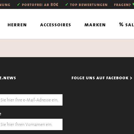
hnung
✓
portofrei ab 80€
✓
top bewertungen
fragen?
herren
accessoires
marken
% sal
z.news
folge uns auf facebook >
e