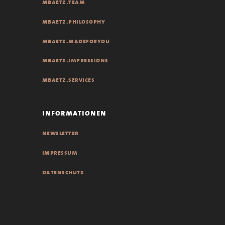
mbaetz.team
mbaetz.philosophy
mbaetz.madeforyou
mbaetz.impressions
mbaetz.services
informationen
newsletter
impressum
datenschutz