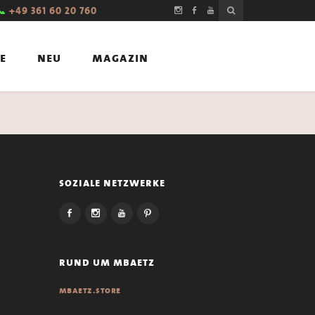
📞
+49 361 60 20 760
e
neu
magazin
soziale netzwerke
rund um mbaetz
mbaetz.store