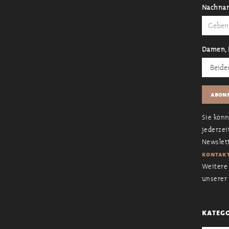
Nachna
Damen, 
Sie kön
jederzei
Newslett
kontakt
Weitere 
unserer
kateg