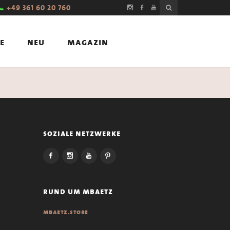
📞
+49 361 60 20 760
e
neu
magazin
soziale netzwerke
rund um mbaetz
mbaetz.store