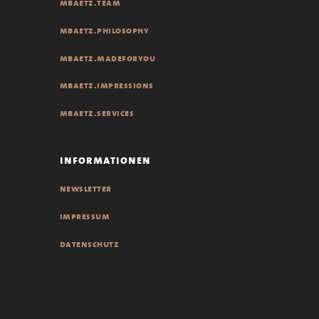
mbaetz.team
mbaetz.philosophy
mbaetz.madeforyou
mbaetz.impressions
mbaetz.services
informationen
newsletter
impressum
datenschutz