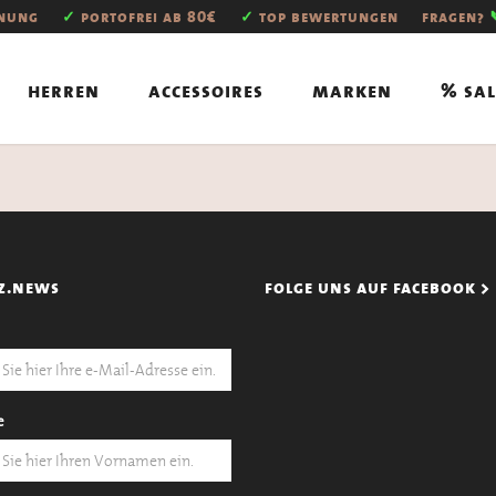
hnung
✓
portofrei ab 80€
✓
top bewertungen
fragen?
herren
accessoires
marken
% sal
z.news
folge uns auf facebook >
e