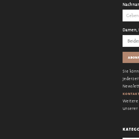
Nachna
Damen, 
Sie kön
jederzei
Newslett
kontakt
Weitere 
unserer
kateg