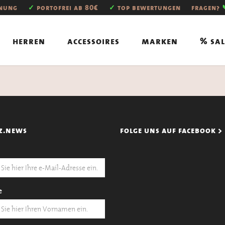
hnung
✓
portofrei ab 80€
✓
top bewertungen
fragen?
herren
accessoires
marken
% sal
z.news
folge uns auf facebook >
e