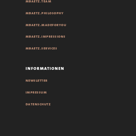
mbaetz.team
mbaetz.philosophy
mbaetz.madeforyou
mbaetz.impressions
mbaetz.services
informationen
newsletter
impressum
datenschutz