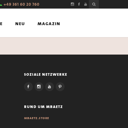
📞
+49 361 60 20 760
e
neu
magazin
soziale netzwerke
rund um mbaetz
mbaetz.store