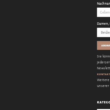
Nachna
Damen, 
Sie kön
jederzei
Newslett
kontakt
Weitere 
unserer
kateg