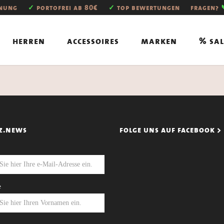
hnung
✓
portofrei ab 80€
✓
top bewertungen
fragen?
herren
accessoires
marken
% sal
z.news
folge uns auf facebook >
e