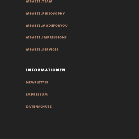
mbaetz.team
mbaetz.philosophy
mbaetz.madeforyou
mbaetz.impressions
mbaetz.services
informationen
newsletter
impressum
datenschutz