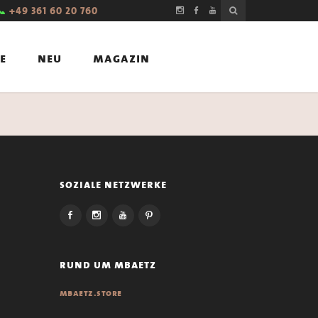
📞
+49 361 60 20 760
e
neu
magazin
soziale netzwerke
rund um mbaetz
mbaetz.store