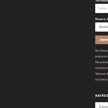
Nachna
Damen, 
Sie könn
jederzei
Newslette
kontakt
Weitere 
datens
kateg
Kategori