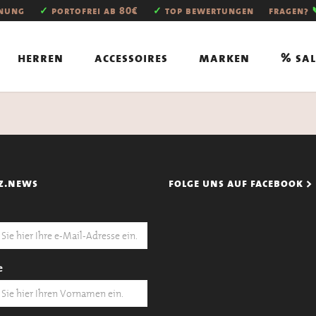
hnung
✓
portofrei ab 80€
✓
top bewertungen
fragen?
herren
accessoires
marken
% sal
z.news
folge uns auf facebook >
e