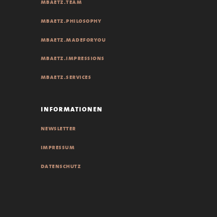
mbaetz.team
mbaetz.philosophy
mbaetz.madeforyou
mbaetz.impressions
mbaetz.services
informationen
newsletter
impressum
datenschutz