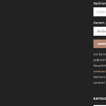
Nachna
Damen, 
Sie kön
jederzei
Newslett
kontakt
Weitere 
unserer
kateg