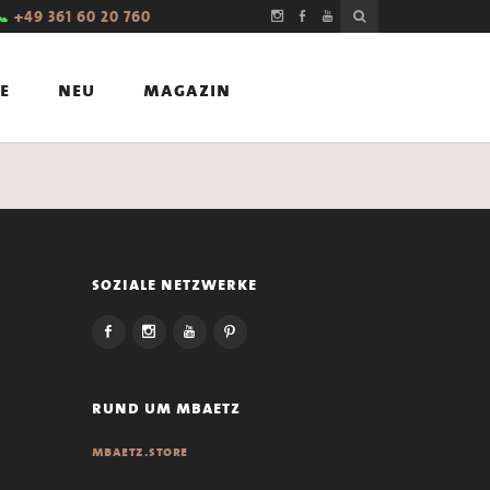
📞
+49 361 60 20 760
e
neu
magazin
soziale netzwerke
rund um mbaetz
mbaetz.store