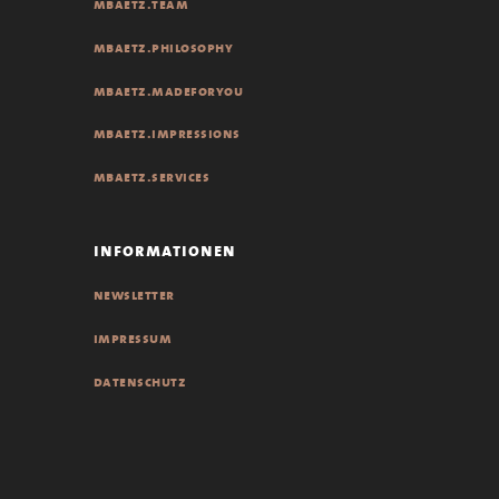
mbaetz.team
mbaetz.philosophy
mbaetz.madeforyou
mbaetz.impressions
mbaetz.services
informationen
newsletter
impressum
datenschutz