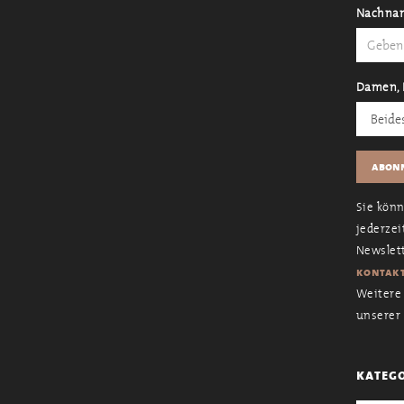
Nachna
Damen, 
Sie kön
jederzei
Newslett
kontakt
Weitere 
unserer
kateg