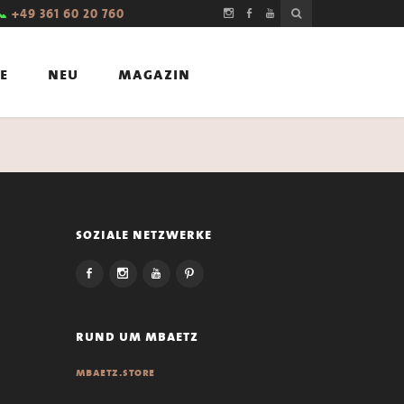
📞
+49 361 60 20 760
e
neu
magazin
soziale netzwerke
rund um mbaetz
mbaetz.store