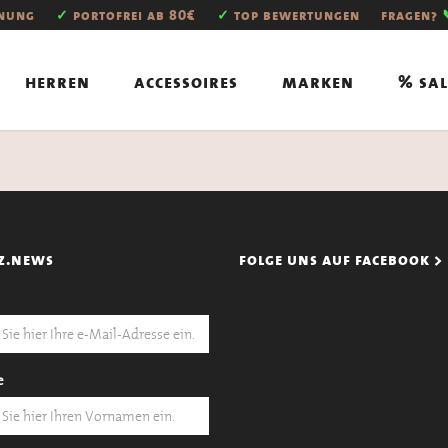
hnung
✓
portofrei ab 80€
✓
top bewertungen
fragen?
herren
accessoires
marken
% sal
z.news
folge uns auf facebook >
e