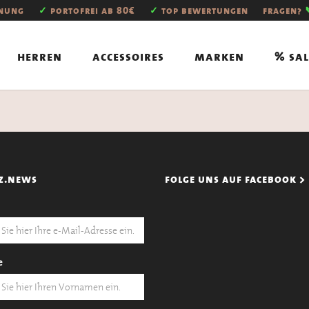
hnung
✓
portofrei ab 80€
✓
top bewertungen
fragen?
herren
accessoires
marken
% sal
z.news
folge uns auf facebook >
e