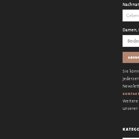
Nachna
Damen, 
Sie kön
jederzei
Newslett
kontakt
Weitere 
unserer
kateg