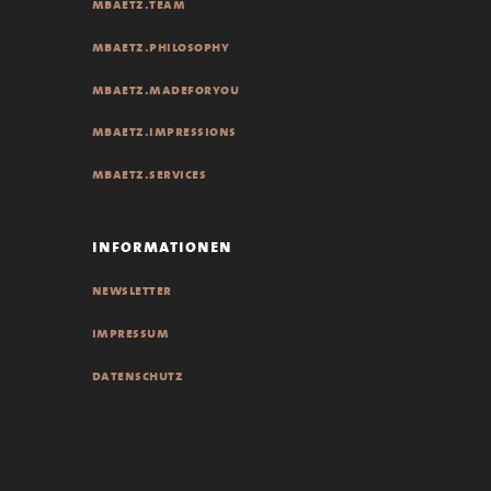
mbaetz.team
mbaetz.philosophy
mbaetz.madeforyou
mbaetz.impressions
mbaetz.services
informationen
newsletter
impressum
datenschutz