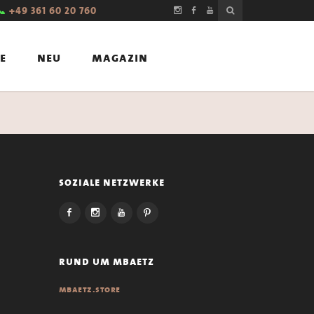
📞
+49 361 60 20 760
e
neu
magazin
soziale netzwerke
rund um mbaetz
mbaetz.store