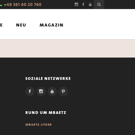
📞
+49 361 60 20 760
e
neu
magazin
soziale netzwerke
rund um mbaetz
mbaetz.store