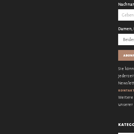
Nachna
Damen, 
Sie kön
jederzei
Newslett
kontakt
Weitere 
unserer
kateg