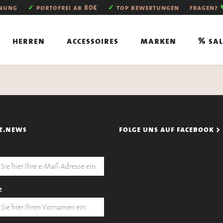
hnung
✓
portofrei ab 80€
✓
top bewertungen
fragen?
herren
accessoires
marken
% sal
z.news
folge uns auf facebook >
e