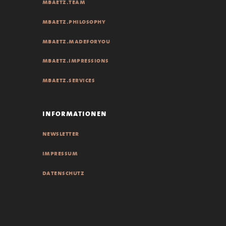
mbaetz.team
mbaetz.philosophy
mbaetz.madeforyou
mbaetz.impressions
mbaetz.services
informationen
newsletter
impressum
datenschutz