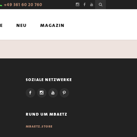
📞
+49 361 60 20 760
e
neu
magazin
soziale netzwerke
rund um mbaetz
mbaetz.store