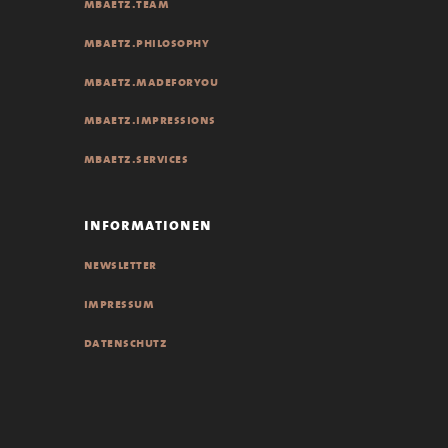
mbaetz.team
mbaetz.philosophy
mbaetz.madeforyou
mbaetz.impressions
mbaetz.services
informationen
newsletter
impressum
datenschutz