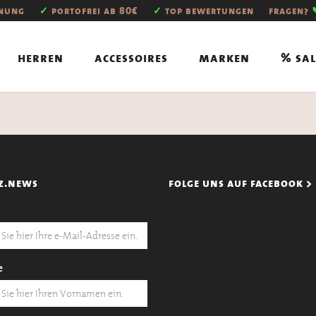
hnung
✓
portofrei ab 80€
✓
top bewertungen
fragen?
herren
accessoires
marken
% sal
z.news
folge uns auf facebook >
e