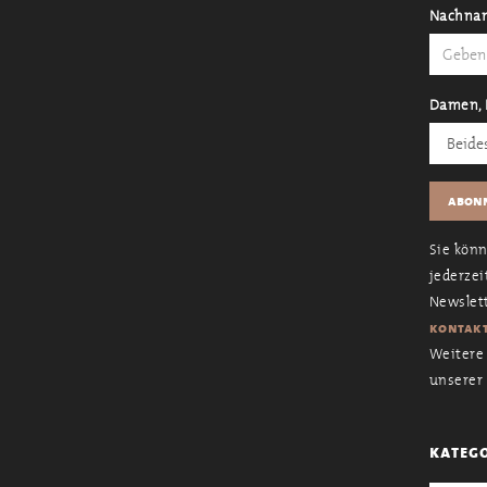
Nachna
Damen, 
Sie kön
jederzei
Newslett
kontakt
Weitere 
unserer
kateg