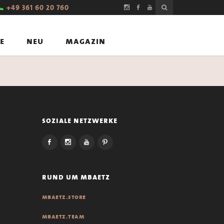
📞
+49 361 60 20 760
e
neu
magazin
soziale netzwerke
rund um mbaetz
mbaetz.store
mbaetz.team