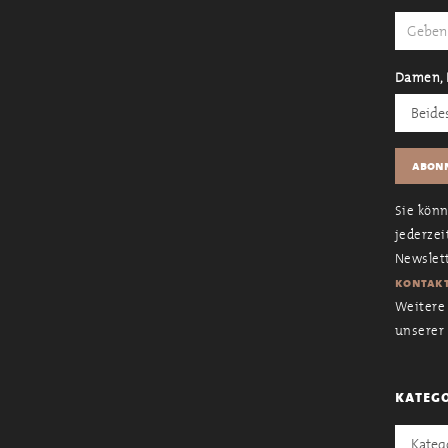
Damen, 
Sie kön
jederzei
Newslett
kontakt
Weitere 
unserer
kateg
Kategori