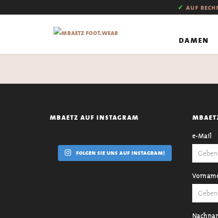
✓
auf rec
damen
mbaetz auf instagram
mbaet
e-Mail
folgen sie uns auf instagram!
Vornam
Nachna