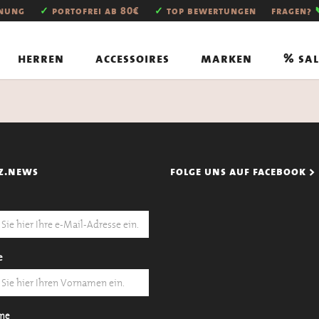
hnung
✓
portofrei ab 80€
✓
top bewertungen
fragen?
herren
accessoires
marken
% sal
z.news
folge uns auf facebook >
e
me