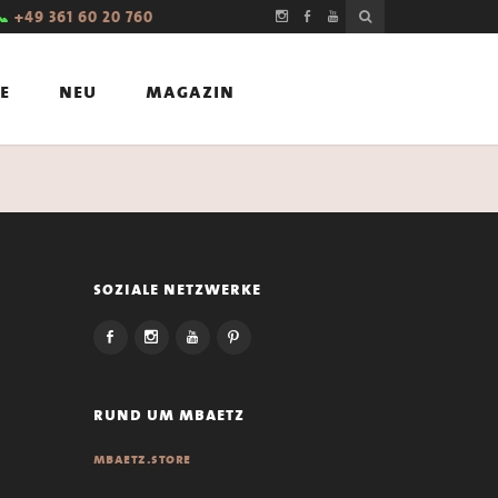
📞
+49 361 60 20 760
e
neu
magazin
soziale netzwerke
rund um mbaetz
mbaetz.store