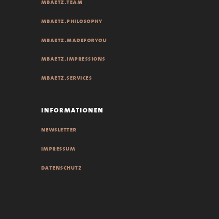
mbaetz.team
mbaetz.philosophy
mbaetz.madeforyou
mbaetz.impressions
mbaetz.services
informationen
newsletter
impressum
datenschutz