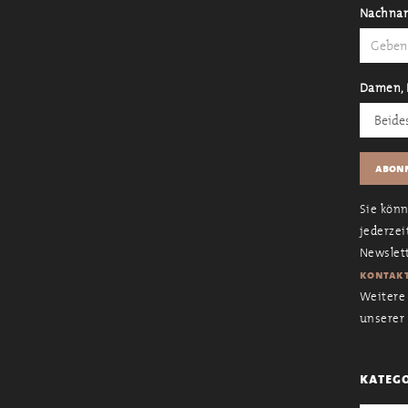
Nachna
Damen, 
Sie kön
jederzei
Newslett
kontakt
Weitere 
unserer
kateg