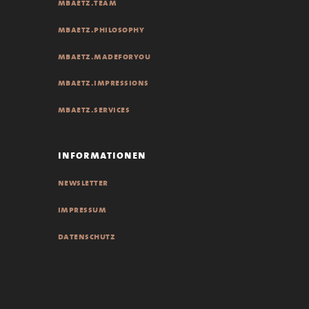
mbaetz.team
mbaetz.philosophy
mbaetz.madeforyou
mbaetz.impressions
mbaetz.services
informationen
newsletter
impressum
datenschutz