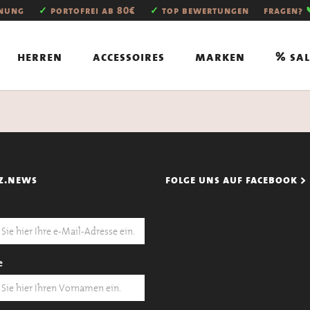
hnung
✓
portofrei ab 80€
✓
top bewertungen
fragen?
herren
accessoires
marken
% sal
z.news
folge uns auf facebook >
e