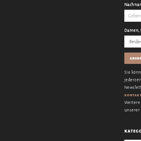
Nachna
Damen, 
Sie kön
jederzei
Newslett
kontakt
Weitere 
unserer
kateg