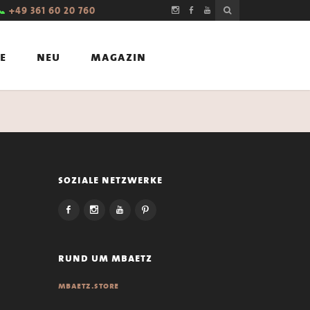
📞
+49 361 60 20 760
e
neu
magazin
soziale netzwerke
rund um mbaetz
mbaetz.store