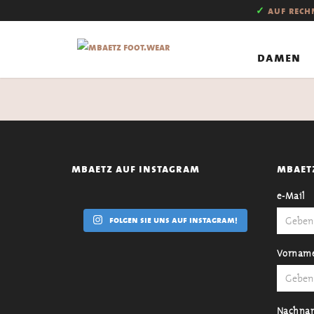
✓
auf rec
damen
mbaetz auf instagram
mbaet
e-Mail
folgen sie uns auf instagram!
Vornam
Nachna