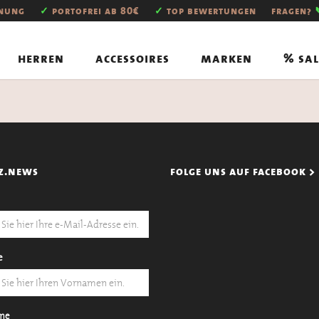
hnung
✓
portofrei ab 80€
✓
top bewertungen
fragen?
herren
accessoires
marken
% sal
z.news
folge uns auf facebook >
e
me