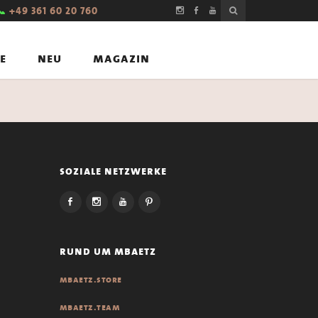
📞
+49 361 60 20 760
e
neu
magazin
soziale netzwerke
rund um mbaetz
mbaetz.store
mbaetz.team