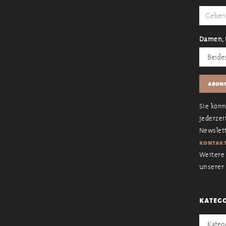
Damen, 
Sie kön
jederzei
Newslett
kontakt
Weitere 
unserer
kateg
Kategori