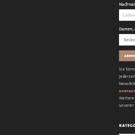
Nachna
Damen, 
Sie kön
jederzei
Newslett
kontakt
Weitere 
unserer
kateg