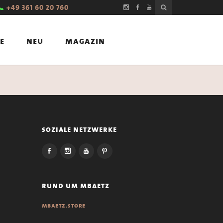
📞
+49 361 60 20 760
e
neu
magazin
soziale netzwerke
rund um mbaetz
mbaetz.store