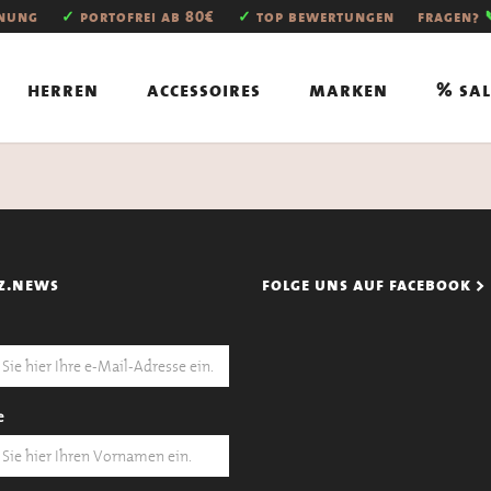
hnung
✓
portofrei ab 80€
✓
top bewertungen
fragen?
herren
accessoires
marken
% sal
z.news
folge uns auf facebook >
e