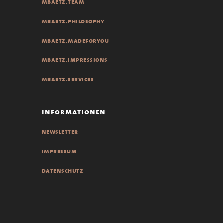
mbaetz.team
mbaetz.philosophy
mbaetz.madeforyou
mbaetz.impressions
mbaetz.services
informationen
newsletter
impressum
datenschutz