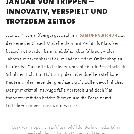
januar von trippen –
innovativ, verspielt und
trotzdem zeitlos
„Januar“ ist ein Übergangsschuh, ein
aus
damen-halbschuh
der Serie der Closed-Modelle, dem mit Recht als Klassiker
bezeichnet werden kann und daher ebenfalls seit vielen
Jahren unverkennbar ist er im Laden und im Onlineshop zu
kaufen ist. Das softe Kalbsleder umschließt die Fessel wie ein
Schal den Hals. Für Halt sorgt der individuell einstellbare
Knoten an der Ferse, der gleichzeitig als außergewöhnliches
Designmerkmal ins Auge fällt. Verspielt und doch klar –
innovativ mit den beiden Riemen um die Fesseln und
trotzdem keinem Trend unterworfen.
Cosy von Trippen: Ein Erfolgsmodell der Berliner, jedes Jahr in
wechselnden Farben für Damen und Herren.