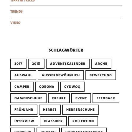
tipps & tricks
trends
video
schlagwörter
2017
2018
ADVENTSKALENDER
ARCHE
AUSWAHL
AUSSERGEWÖHNLICH
BEWERTUNG
CAMPER
CORONA
CYDWOQ
DAMENSCHUHE
ERFURT
EVENT
FEEDBACK
FRÜHJAHR
HERBST
HERRENSCHUHE
INTERVIEW
KLASSIKER
KOLLEKTION