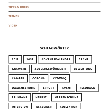
tipps & tricks
trends
video
schlagwörter
2017
2018
ADVENTSKALENDER
ARCHE
AUSWAHL
AUSSERGEWÖHNLICH
BEWERTUNG
CAMPER
CORONA
CYDWOQ
DAMENSCHUHE
ERFURT
EVENT
FEEDBACK
FRÜHJAHR
HERBST
HERRENSCHUHE
INTERVIEW
KLASSIKER
KOLLEKTION