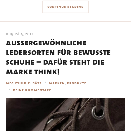
continue reading
August 5, 2017
außergewöhnliche
ledersorten für bewußte
schuhe – dafür steht die
marke think!
,
mechthild-e. bätz
marken
produkte
keine kommentare