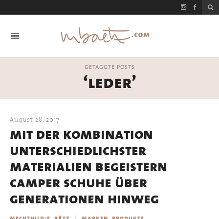
GETAGGTE POSTS
‘leder’
August 28, 2017
mit der kombination
unterschiedlichster
materialien begeistern
camper schuhe über
generationen hinweg
,
mechthild-e. bätz
marken
produkte