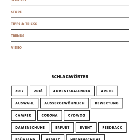
store
tipps & tricks
trends
video
schlagwörter
2017
2018
ADVENTSKALENDER
ARCHE
AUSWAHL
AUSSERGEWÖHNLICH
BEWERTUNG
CAMPER
CORONA
CYDWOQ
DAMENSCHUHE
ERFURT
EVENT
FEEDBACK
FRÜHJAHR
HERBST
HERRENSCHUHE