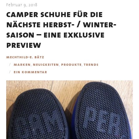
Februar 9, 2018
camper schuhe für die
nächste herbst- / winter-
saison – eine exklusive
preview
mechthild-e. bätz
,
,
,
marken
neuigkeiten
produkte
trends
ein kommentar