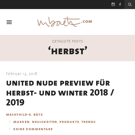
GETAGGTE POSTS
‘herbst’
Februar 13, 2018
united nude preview für
herbst- und winter 2018 /
2019
mechthild-e. bätz
,
,
,
marken
neuigkeiten
produkte
trends
keine kommentare