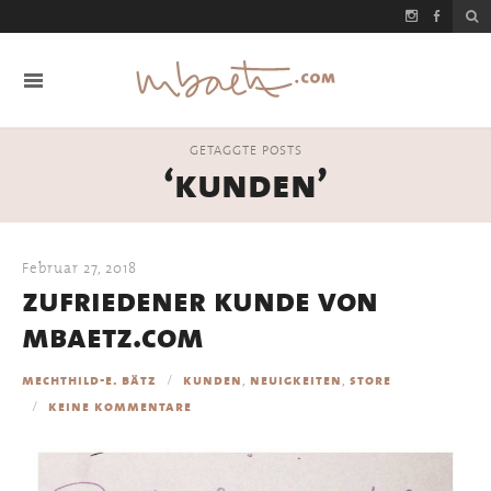
GETAGGTE POSTS
‘kunden’
Februar 27, 2018
zufriedener kunde von
mbaetz.com
,
,
mechthild-e. bätz
kunden
neuigkeiten
store
keine kommentare