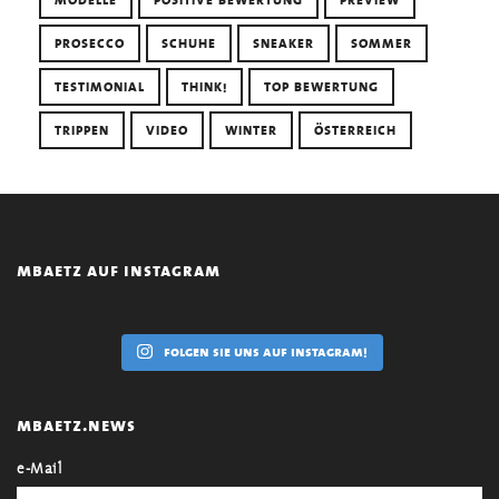
MODELLE
POSITIVE BEWERTUNG
PREVIEW
PROSECCO
SCHUHE
SNEAKER
SOMMER
TESTIMONIAL
THINK!
TOP BEWERTUNG
TRIPPEN
VIDEO
WINTER
ÖSTERREICH
mbaetz auf instagram
folgen sie uns auf instagram!
mbaetz.news
e-Mail