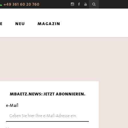
📞
+49 361 60 20 760
e
neu
magazin
mbaetz.news: jetzt abonnieren.
e-Mail