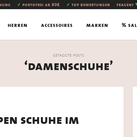
hnung
✓
portofrei ab 80€
✓
top bewertungen
fragen?
herren
accessoires
marken
% sal
GETAGGTE POSTS
‘damenschuhe’
ppen schuhe im