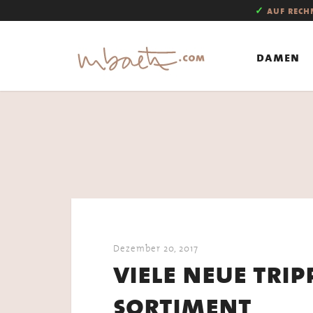
✓
auf rec
damen
Dezember 20, 2017
viele neue tri
sortiment