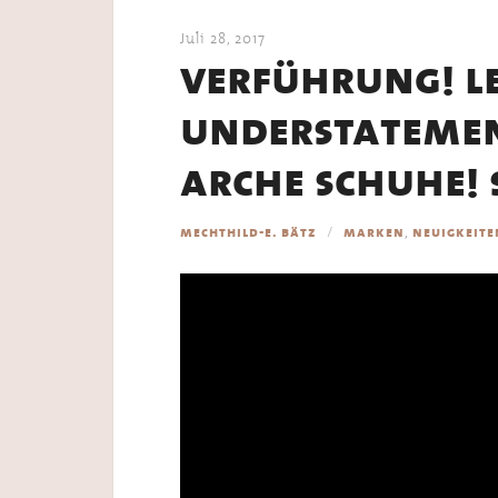
Juli 28, 2017
verführung! le
understatemen
arche schuhe! 
,
mechthild-e. bätz
marken
neuigkeite