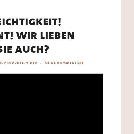
ichtigkeit!
t! wir lieben
sie auch?
,
,
n
produkte
video
keine kommentare