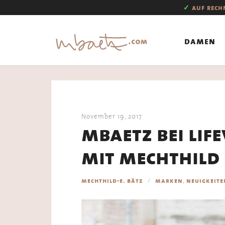
✓
auf rec
damen
November 19, 2017
mbaetz bei lif
mit mechthild
,
mechthild-e. bätz
marken
neuigkeite