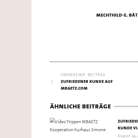
mechthild-e. bät
VORHERIGER BEITRAG
zufriedener kunde auf
mbaetz.com
ähnliche beiträge
zufriede
kunde vi
August 24, 