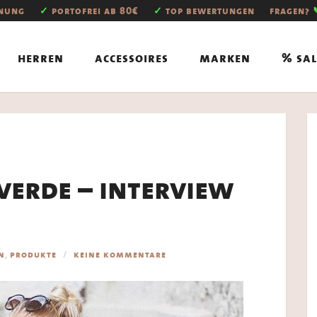
hnung
✓
portofrei ab 80€
✓
top bewertungen
fragen?
herren
accessoires
marken
% sal
everde – interview
,
n
produkte
keine kommentare