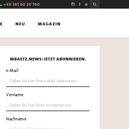
📞
+49 361 60 20 760
e
neu
magazin
mbaetz.news: jetzt abonnieren.
e-Mail
Vorname
Nachname