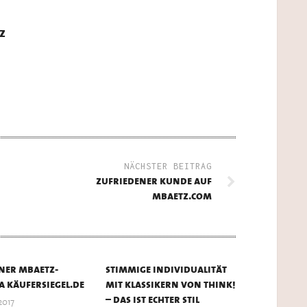
z
NÄCHSTER BEITRAG
zufriedener kunde auf
mbaetz.com
ner mbaetz-
stimmige individualität
a käufersiegel.de
mit klassikern von think!
– das ist echter stil
2017