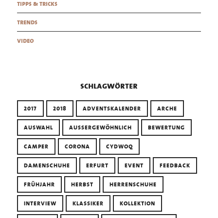
tipps & tricks
trends
video
schlagwörter
2017
2018
ADVENTSKALENDER
ARCHE
AUSWAHL
AUSSERGEWÖHNLICH
BEWERTUNG
CAMPER
CORONA
CYDWOQ
DAMENSCHUHE
ERFURT
EVENT
FEEDBACK
FRÜHJAHR
HERBST
HERRENSCHUHE
INTERVIEW
KLASSIKER
KOLLEKTION