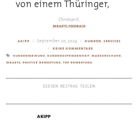
von einem Thüringer,
Christian K.
mbaetz.feedback
September 20, 2024
,
akipp
kunden
services
keine kommentare
,
,
,
kundenmeinung
kundenzufriedenheit
markenschuhe
,
,
mbaetz
positive bewertung
top bewertung
DIESEN BEITRAG TEILEN
akipp