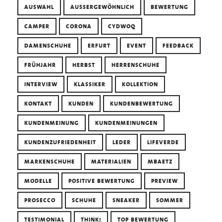
AUSWAHL
AUSSERGEWÖHNLICH
BEWERTUNG
CAMPER
CORONA
CYDWOQ
DAMENSCHUHE
ERFURT
EVENT
FEEDBACK
FRÜHJAHR
HERBST
HERRENSCHUHE
INTERVIEW
KLASSIKER
KOLLEKTION
KONTAKT
KUNDEN
KUNDENBEWERTUNG
KUNDENMEINUNG
KUNDENMEINUNGEN
KUNDENZUFRIEDENHEIT
LEDER
LIFEVERDE
MARKENSCHUHE
MATERIALIEN
MBAETZ
MODELLE
POSITIVE BEWERTUNG
PREVIEW
PROSECCO
SCHUHE
SNEAKER
SOMMER
TESTIMONIAL
THINK!
TOP BEWERTUNG