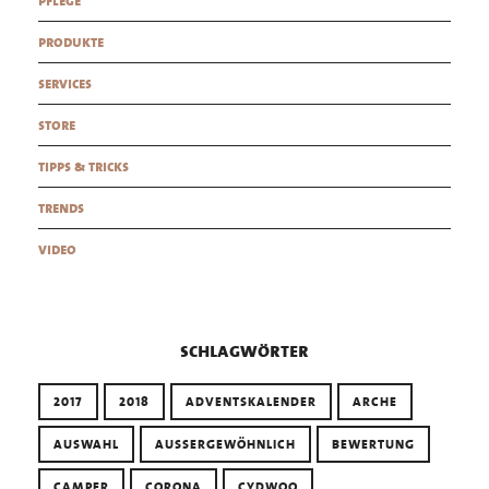
pflege
produkte
services
store
tipps & tricks
trends
video
schlagwörter
2017
2018
ADVENTSKALENDER
ARCHE
AUSWAHL
AUSSERGEWÖHNLICH
BEWERTUNG
CAMPER
CORONA
CYDWOQ