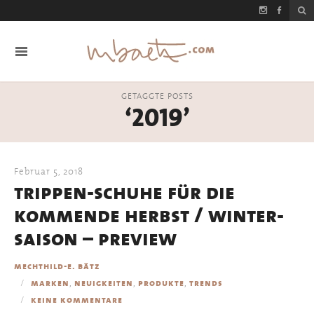
GETAGGTE POSTS
‘2019’
Februar 5, 2018
trippen-schuhe für die
kommende herbst / winter-
saison – preview
mechthild-e. bätz
,
,
,
marken
neuigkeiten
produkte
trends
keine kommentare