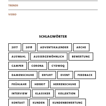
trends
video
schlagwörter
2017
2018
ADVENTSKALENDER
ARCHE
AUSWAHL
AUSSERGEWÖHNLICH
BEWERTUNG
CAMPER
CORONA
CYDWOQ
DAMENSCHUHE
ERFURT
EVENT
FEEDBACK
FRÜHJAHR
HERBST
HERRENSCHUHE
INTERVIEW
KLASSIKER
KOLLEKTION
KONTAKT
KUNDEN
KUNDENBEWERTUNG