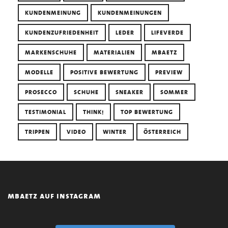
KUNDENMEINUNG
KUNDENMEINUNGEN
KUNDENZUFRIEDENHEIT
LEDER
LIFEVERDE
MARKENSCHUHE
MATERIALIEN
MBAETZ
MODELLE
POSITIVE BEWERTUNG
PREVIEW
PROSECCO
SCHUHE
SNEAKER
SOMMER
TESTIMONIAL
THINK!
TOP BEWERTUNG
TRIPPEN
VIDEO
WINTER
ÖSTERREICH
mbaetz auf instagram