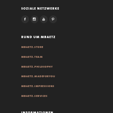
soziale netzwerke
rund um mbaetz
mbaetz.store
mbaetz.team
mbaetz.philosophy
mbaetz.madeforyou
mbaetz.impressions
mbaetz.services
informationen