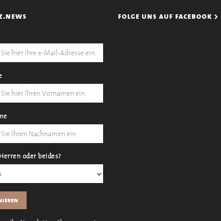
z.news
folge uns auf facebook >
e
me
Herren oder beides?