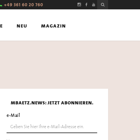
📞
+49 361 60 20 760
e
neu
magazin
mbaetz.news: jetzt abonnieren.
e-Mail