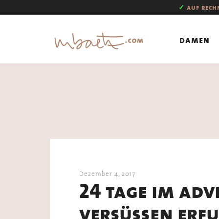
✓
auf rec
damen
Dezember 4, 2017
24 tage im adv
versüßen erfur