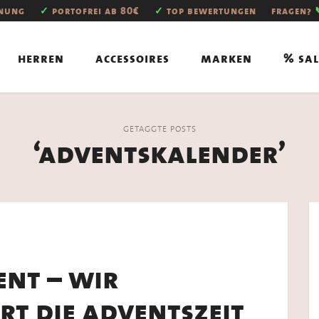
hnung
✓
portofrei ab 80€
✓
top bewertungen
fragen?
herren
accessoires
marken
% sal
GETAGGTE POSTS
‘adventskalender’
ent – wir
t die adventszeit