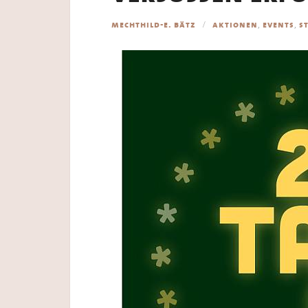
,
,
mechthild-e. bätz
aktionen
events
s