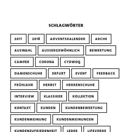
schlagwörter
2017
2018
ADVENTSKALENDER
ARCHE
AUSWAHL
AUSSERGEWÖHNLICH
BEWERTUNG
CAMPER
CORONA
CYDWOQ
DAMENSCHUHE
ERFURT
EVENT
FEEDBACK
FRÜHJAHR
HERBST
HERRENSCHUHE
INTERVIEW
KLASSIKER
KOLLEKTION
KONTAKT
KUNDEN
KUNDENBEWERTUNG
KUNDENMEINUNG
KUNDENMEINUNGEN
KUNDENZUFRIEDENHEIT
LEDER
LIFEVERDE