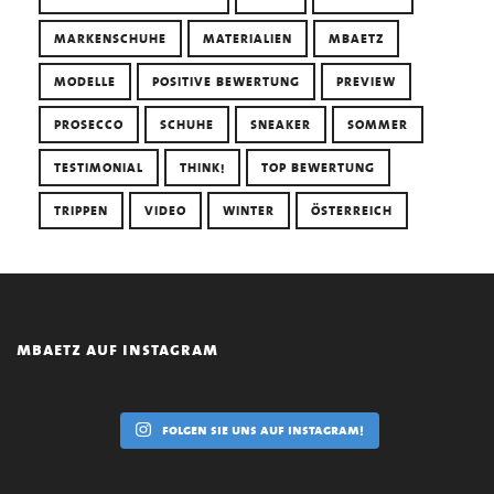
MARKENSCHUHE
MATERIALIEN
MBAETZ
MODELLE
POSITIVE BEWERTUNG
PREVIEW
PROSECCO
SCHUHE
SNEAKER
SOMMER
TESTIMONIAL
THINK!
TOP BEWERTUNG
TRIPPEN
VIDEO
WINTER
ÖSTERREICH
mbaetz auf instagram
folgen sie uns auf instagram!