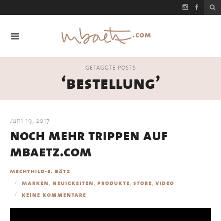
GETAGGTE POSTS
‘bestellung’
Juni 19, 2017
noch mehr trippen auf
mbaetz.com
mechthild-e. bätz
,
,
,
,
marken
neuigkeiten
produkte
store
video
keine kommentare