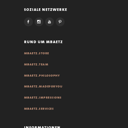
soziale netzwerke
rund um mbaetz
mbaetz.store
mbaetz.team
mbaetz.philosophy
mbaetz.madeforyou
mbaetz.impressions
mbaetz.services
informationen