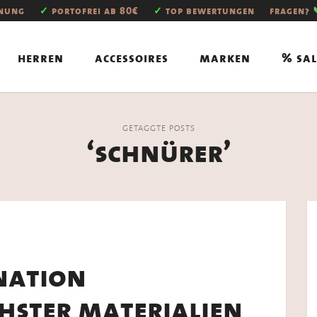
hnung
✓
portofrei ab 80€
✓
top bewertungen
fragen?
herren
accessoires
marken
% sal
GETAGGTE POSTS
‘schnürer’
nation
hster materialien