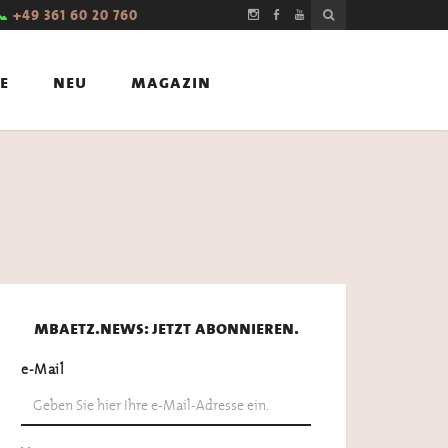
📞
+49 361 60 20 760
e
neu
magazin
mbaetz.news: jetzt abonnieren.
e-Mail