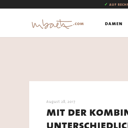
✓
auf rec
damen
August 28, 2017
mit der kombi
unterschiedlic