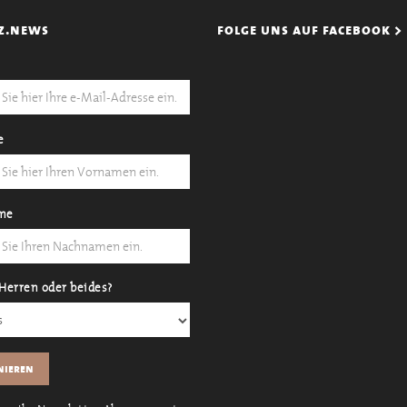
z.news
folge uns auf facebook >
e
me
Herren oder beides?