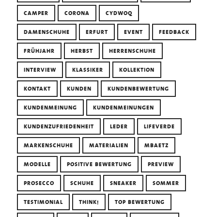
CAMPER
CORONA
CYDWOQ
DAMENSCHUHE
ERFURT
EVENT
FEEDBACK
FRÜHJAHR
HERBST
HERRENSCHUHE
INTERVIEW
KLASSIKER
KOLLEKTION
KONTAKT
KUNDEN
KUNDENBEWERTUNG
KUNDENMEINUNG
KUNDENMEINUNGEN
KUNDENZUFRIEDENHEIT
LEDER
LIFEVERDE
MARKENSCHUHE
MATERIALIEN
MBAETZ
MODELLE
POSITIVE BEWERTUNG
PREVIEW
PROSECCO
SCHUHE
SNEAKER
SOMMER
TESTIMONIAL
THINK!
TOP BEWERTUNG