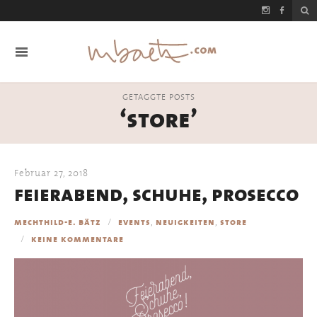
GETAGGTE POSTS
‘store’
Februar 27, 2018
feierabend, schuhe, prosecco
,
,
mechthild-e. bätz
events
neuigkeiten
store
keine kommentare