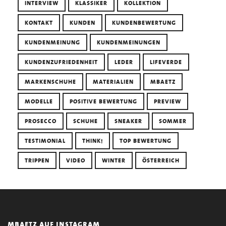
INTERVIEW
KLASSIKER
KOLLEKTION
KONTAKT
KUNDEN
KUNDENBEWERTUNG
KUNDENMEINUNG
KUNDENMEINUNGEN
KUNDENZUFRIEDENHEIT
LEDER
LIFEVERDE
MARKENSCHUHE
MATERIALIEN
MBAETZ
MODELLE
POSITIVE BEWERTUNG
PREVIEW
PROSECCO
SCHUHE
SNEAKER
SOMMER
TESTIMONIAL
THINK!
TOP BEWERTUNG
TRIPPEN
VIDEO
WINTER
ÖSTERREICH
mbaetz auf instagram