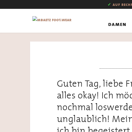
✓
auf rec
damen
Guten Tag, liebe F
alles okay! Ich m
nochmal loswerde
unglaublich! Meine
ich bin begeister