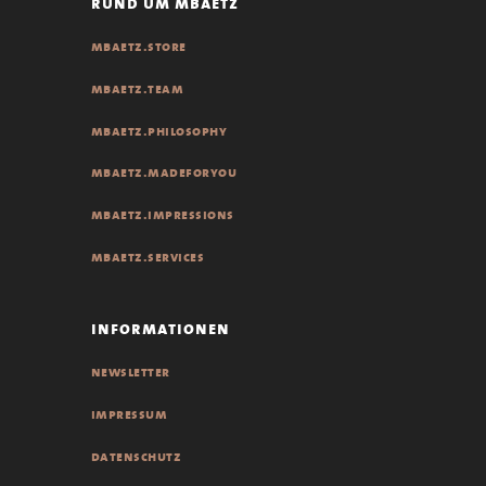
rund um mbaetz
mbaetz.store
mbaetz.team
mbaetz.philosophy
mbaetz.madeforyou
mbaetz.impressions
mbaetz.services
informationen
newsletter
impressum
datenschutz