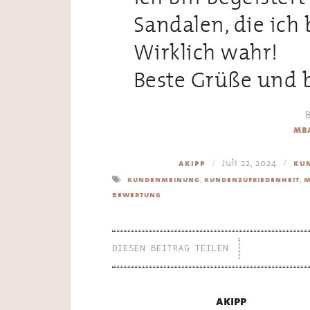
Sandalen, die ich b
Wirklich wahr!
Beste Grüße und b
B
mba
Juli 22, 2024
akipp
ku
,
,
kundenmeinung
kundenzufriedenheit
m
bewertung
DIESEN BEITRAG TEILEN
akipp