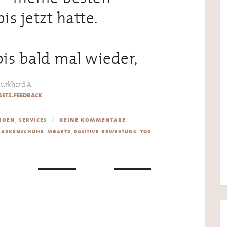
is jetzt hatte.
is bald mal wieder,
urkhard A.
etz.feedback
,
nden
services
keine kommentare
,
,
,
arkenschuhe
mbaetz
positive bewertung
top