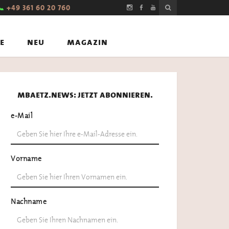
📞
+49 361 60 20 760
e
neu
magazin
mbaetz.news: jetzt abonnieren.
e-Mail
Vorname
Nachname