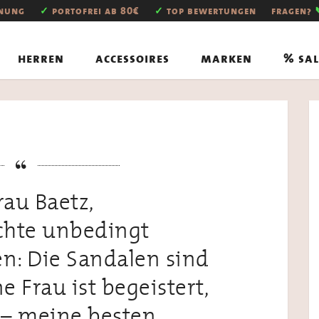
hnung
✓
portofrei ab 80€
✓
top bewertungen
fragen?
herren
accessoires
marken
% sal
rau Baetz,
öchte unbedingt
n: Die Sandalen sind
 Frau ist begeistert,
t – meine besten