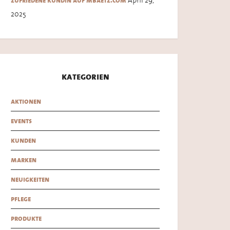
zufriedene kundin auf mbaetz.com
2025
kategorien
aktionen
events
kunden
marken
neuigkeiten
pflege
produkte