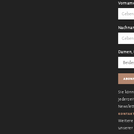
Vornam
Nachna
Damen, 
Sie kön
jederzei
Newslett
kontakt
Weitere 
unserer