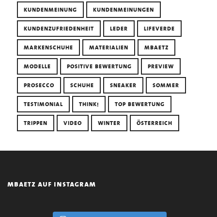
KUNDENMEINUNG
KUNDENMEINUNGEN
KUNDENZUFRIEDENHEIT
LEDER
LIFEVERDE
MARKENSCHUHE
MATERIALIEN
MBAETZ
MODELLE
POSITIVE BEWERTUNG
PREVIEW
PROSECCO
SCHUHE
SNEAKER
SOMMER
TESTIMONIAL
THINK!
TOP BEWERTUNG
TRIPPEN
VIDEO
WINTER
ÖSTERREICH
mbaetz auf instagram