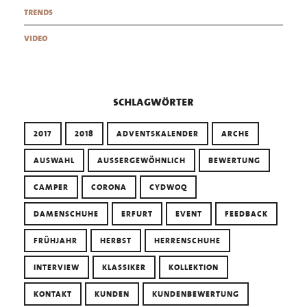
trends
video
schlagwörter
2017
2018
ADVENTSKALENDER
ARCHE
AUSWAHL
AUSSERGEWÖHNLICH
BEWERTUNG
CAMPER
CORONA
CYDWOQ
DAMENSCHUHE
ERFURT
EVENT
FEEDBACK
FRÜHJAHR
HERBST
HERRENSCHUHE
INTERVIEW
KLASSIKER
KOLLEKTION
KONTAKT
KUNDEN
KUNDENBEWERTUNG