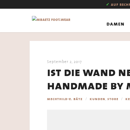
✓
auf rec
damen
September 2, 2017
ist die wand ne
handmade by 
,
mechthild-e. bätz
kunden
store
k