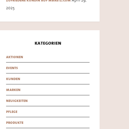
zufriedene kundin auf mbaetz.com
2025
kategorien
aktionen
events
kunden
marken
neuigkeiten
pflege
produkte