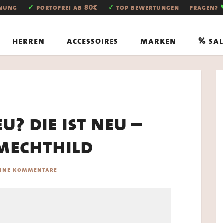
hnung
✓
portofrei ab 80€
✓
top bewertungen
fragen?
herren
accessoires
marken
% sal
u? die ist neu –
mechthild
eine kommentare