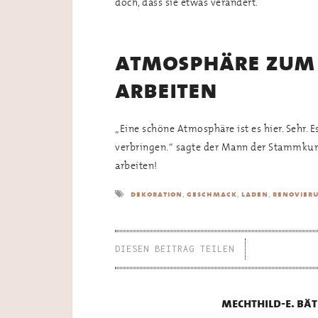
doch, dass sie etwas verändert.
atmosphäre zum
arbeiten
„Eine schöne Atmosphäre ist es hier. Sehr. E
verbringen.“ sagte der Mann der Stammku
arbeiten!
,
,
,
dekoration
geschmack
laden
renovier
DIESEN BEITRAG TEILEN
mechthild-e. bät