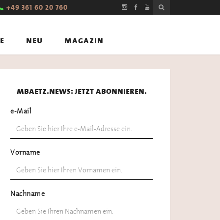
📞
+49 361 60 20 760
e
neu
magazin
mbaetz.news: jetzt abonnieren.
e-Mail
Vorname
Nachname