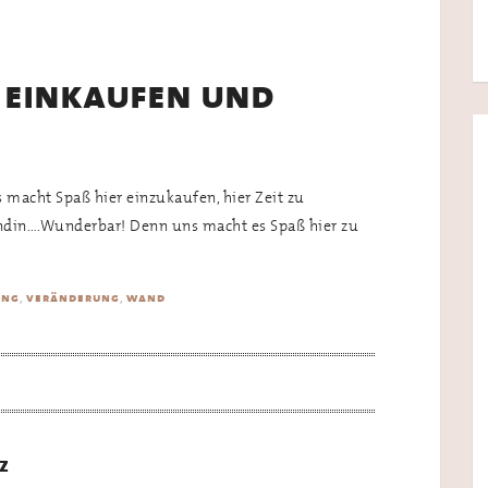
 einkaufen und
s macht Spaß hier einzukaufen, hier Zeit zu
ndin….Wunderbar! Denn uns macht es Spaß hier zu
,
,
ung
veränderung
wand
z