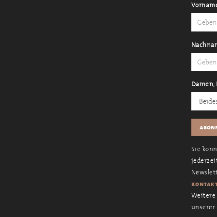
Vornam
Nachna
Damen, 
Sie kön
jederzei
Newslett
kontakt
Weitere 
unserer