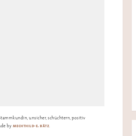
Stammkundin, unsicher, schüchtern, positiv
made by
.
mechthild-e. bätz