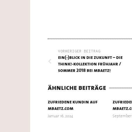
VORHERIGER BEITRAG
ein(-)blick in die zukunft – die
think!-kollektion frühjahr /
sommer 2018 bei mbaetz!
ähnliche beiträge
zufriedene kundin auf
zufriede
mbaetz.com
mbaetz.
Januar 16, 2024
September 