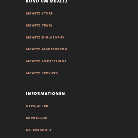
rund um mbaetz
mbaetz.store
mbaetz.team
mbaetz.philosophy
mbaetz.madeforyou
mbaetz.impressions
mbaetz.services
informationen
newsletter
impressum
datenschutz