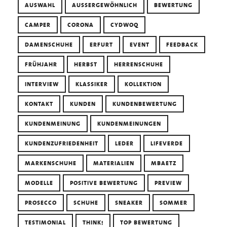
AUSWAHL
AUSSERGEWÖHNLICH
BEWERTUNG
CAMPER
CORONA
CYDWOQ
DAMENSCHUHE
ERFURT
EVENT
FEEDBACK
FRÜHJAHR
HERBST
HERRENSCHUHE
INTERVIEW
KLASSIKER
KOLLEKTION
KONTAKT
KUNDEN
KUNDENBEWERTUNG
KUNDENMEINUNG
KUNDENMEINUNGEN
KUNDENZUFRIEDENHEIT
LEDER
LIFEVERDE
MARKENSCHUHE
MATERIALIEN
MBAETZ
MODELLE
POSITIVE BEWERTUNG
PREVIEW
PROSECCO
SCHUHE
SNEAKER
SOMMER
TESTIMONIAL
THINK!
TOP BEWERTUNG