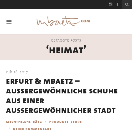
GETAGGTE POSTS
‘heimat’
Juli 18, 2017
erfurt & mbaetz –
außergewöhnliche schuhe
aus einer
außergewöhnlicher stadt
,
mechthild-e. bätz
produkte
store
keine kommentare