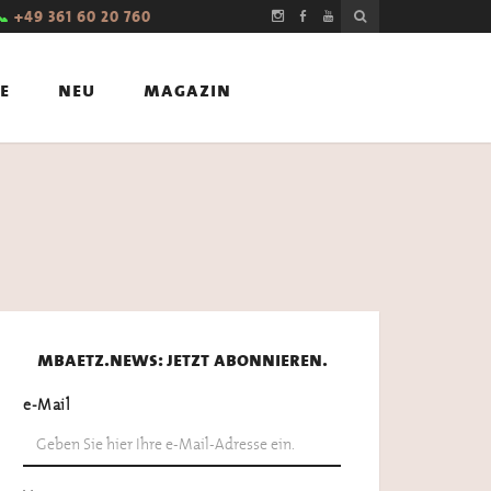
📞
+49 361 60 20 760
e
neu
magazin
mbaetz.news: jetzt abonnieren.
e-Mail