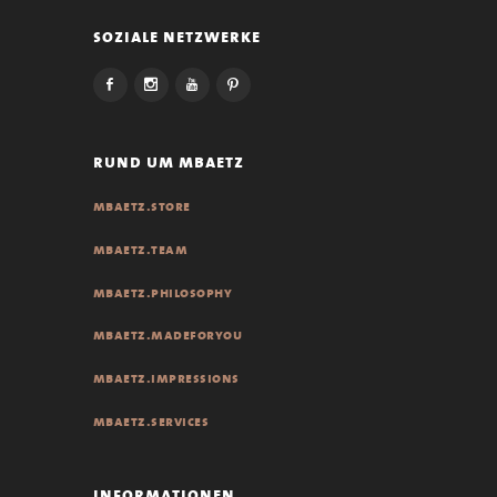
soziale netzwerke
rund um mbaetz
mbaetz.store
mbaetz.team
mbaetz.philosophy
mbaetz.madeforyou
mbaetz.impressions
mbaetz.services
informationen