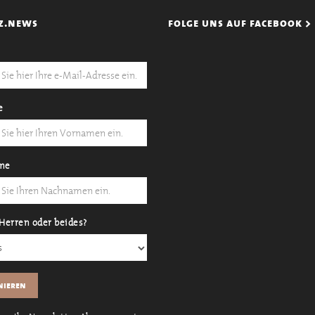
z.news
folge uns auf facebook >
e
me
Herren oder beides?