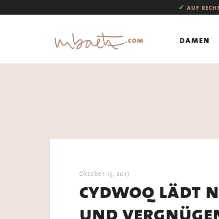
✓
auf rec
damen
Oktober 15, 2017
cydwoq lädt na
und vergnügen