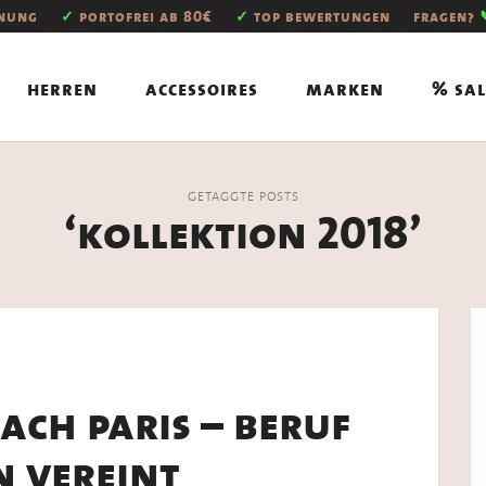
hnung
✓
portofrei ab 80€
✓
top bewertungen
fragen?
herren
accessoires
marken
% sal
GETAGGTE POSTS
‘kollektion 2018’
ch paris – beruf
 vereint