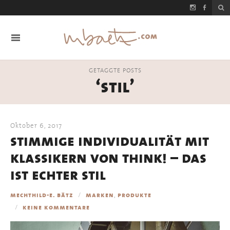
GETAGGTE POSTS
‘stil’
Oktober 6, 2017
stimmige individualität mit
klassikern von think! – das
ist echter stil
,
mechthild-e. bätz
marken
produkte
keine kommentare