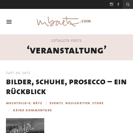
GETAGGTE POSTS
‘veranstaltung’
Juni 20, 2017
bilder, schuhe, prosecco – ein
rückblick
,
,
mechthild-e. bätz
events
neuigkeiten
store
keine kommentare