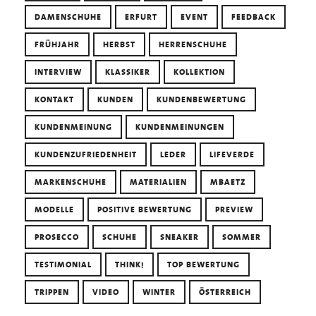
DAMENSCHUHE
ERFURT
EVENT
FEEDBACK
FRÜHJAHR
HERBST
HERRENSCHUHE
INTERVIEW
KLASSIKER
KOLLEKTION
KONTAKT
KUNDEN
KUNDENBEWERTUNG
KUNDENMEINUNG
KUNDENMEINUNGEN
KUNDENZUFRIEDENHEIT
LEDER
LIFEVERDE
MARKENSCHUHE
MATERIALIEN
MBAETZ
MODELLE
POSITIVE BEWERTUNG
PREVIEW
PROSECCO
SCHUHE
SNEAKER
SOMMER
TESTIMONIAL
THINK!
TOP BEWERTUNG
TRIPPEN
VIDEO
WINTER
ÖSTERREICH