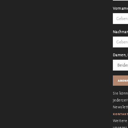
Vornam
Nachna
Damen, 
Sie kön
jederzei
Newslett
kontakt
Weitere 
unserer