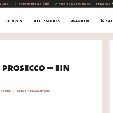
hnung
✓
portofrei ab 80€
✓
top bewertungen
fragen?
herren
accessoires
marken
% sal
 prosecco – ein
,
store
keine kommentare