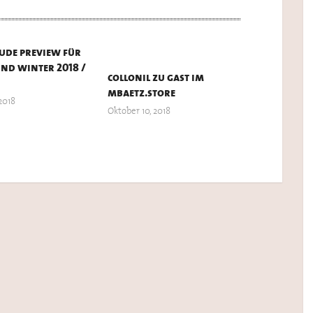
ude preview für
und winter 2018 /
collonil zu gast im
mbaetz.store
2018
Oktober 10, 2018