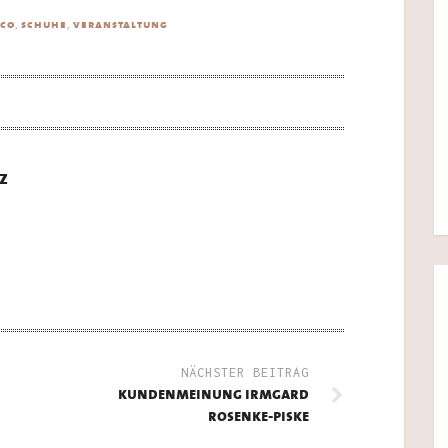
,
,
cco
schuhe
veranstaltung
z
NÄCHSTER BEITRAG
kundenmeinung irmgard
rosenke-piske