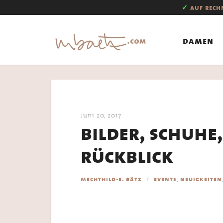
✓
auf rec
damen
Juni 20, 2017
bilder, schuhe,
rückblick
,
mechthild-e. bätz
events
neuigkeiten