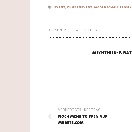
,
,
,
event
kundenevent
modenschau
prose
DIESEN BEITRAG TEILEN
mechthild-e. bät
VORHERIGER BEITRAG
noch mehr trippen auf
mbaetz.com