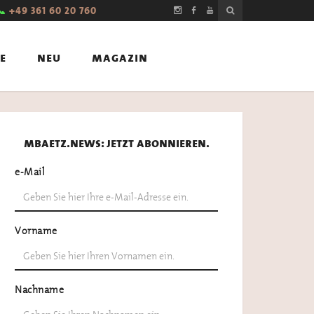
📞
+49 361 60 20 760
e
neu
magazin
mbaetz.news: jetzt abonnieren.
e-Mail
Vorname
Nachname