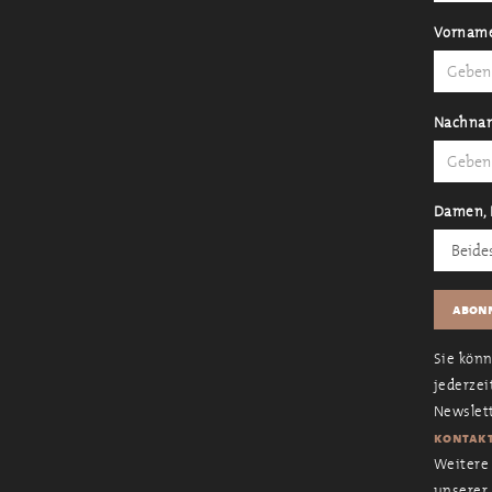
Vornam
Nachna
Damen, 
Sie kön
jederzei
Newslett
kontakt
Weitere 
unserer