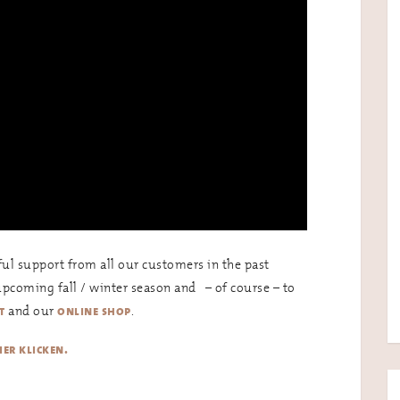
ul support from all our customers in the past
upcoming fall / winter season and – of course – to
and our
.
t
online shop
ier klicken.