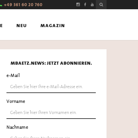
📞
+49 361 60 20 760
e
neu
magazin
mbaetz.news: jetzt abonnieren.
e-Mail
Vorname
Nachname