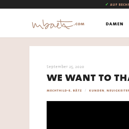
✓
auf rec
damen
September 25, 2020
we want to th
,
mechthild-e. bätz
kunden
neuigkeite