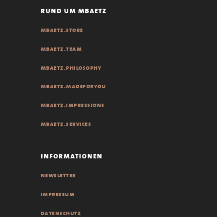
rund um mbaetz
mbaetz.store
mbaetz.team
mbaetz.philosophy
mbaetz.madeforyou
mbaetz.impressions
mbaetz.services
informationen
newsletter
impressum
datenschutz