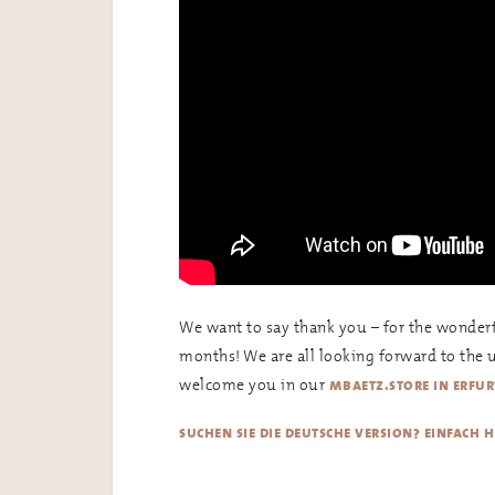
We want to say thank you – for the wonderf
months! We are all looking forward to the 
welcome you in our
mbaetz.store in erfur
suchen sie die deutsche version? einfach h