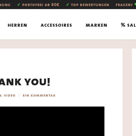
hnung
✓
portofrei ab 80€
✓
top bewertungen
fragen?
herren
accessoires
marken
% sal
ank you!
,
n
video
ein kommentar