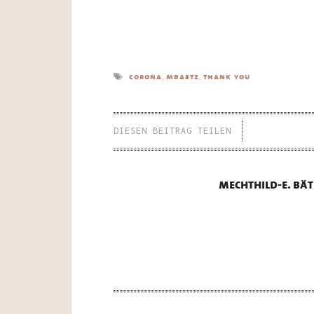
,
,
corona
mbaetz
thank you
DIESEN BEITRAG TEILEN
mechthild-e. bät