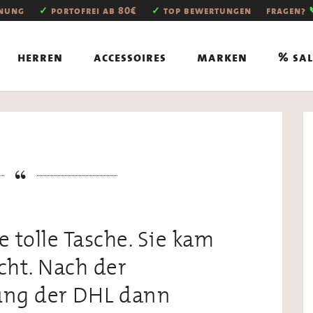
hnung
✓
portofrei ab 80€
✓
top bewertungen
fragen?
herren
accessoires
marken
% sal
e tolle Tasche. Sie kam
cht. Nach der
ung der DHL dann