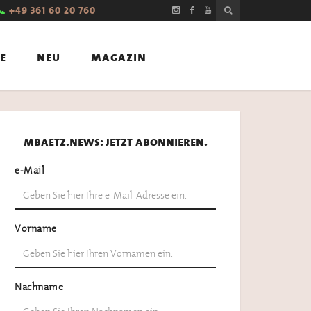
📞
+49 361 60 20 760
e
neu
magazin
mbaetz.news: jetzt abonnieren.
e-Mail
Vorname
Nachname