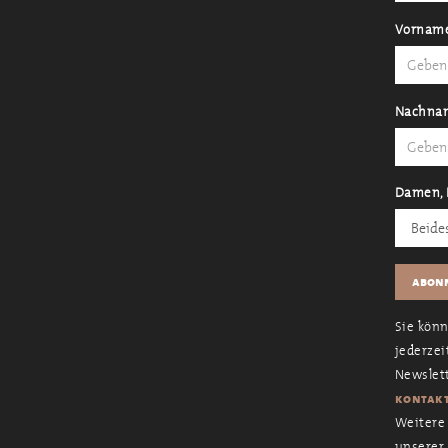
Vornam
Nachna
Damen, 
Sie kön
jederzei
Newslett
kontakt
Weitere 
unserer