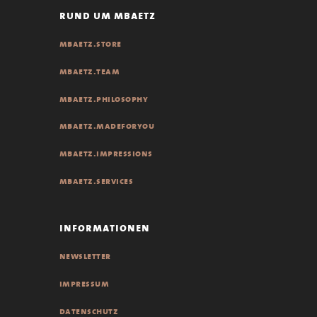
rund um mbaetz
mbaetz.store
mbaetz.team
mbaetz.philosophy
mbaetz.madeforyou
mbaetz.impressions
mbaetz.services
informationen
newsletter
impressum
datenschutz