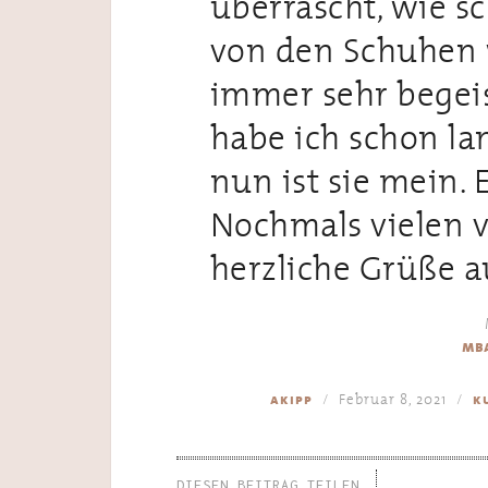
überrascht, wie sc
von den Schuhen 
immer sehr begeis
habe ich schon l
nun ist sie mein. 
Nochmals vielen 
herzliche Grüße au
mba
Februar 8, 2021
akipp
k
DIESEN BEITRAG TEILEN