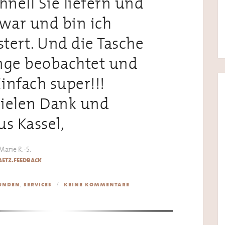
hnell Sie liefern und
war und bin ich
tert. Und die Tasche
ange beobachtet und
Einfach super!!!
vielen Dank und
s Kassel,
Marie R.-S.
etz.feedback
,
unden
services
keine kommentare