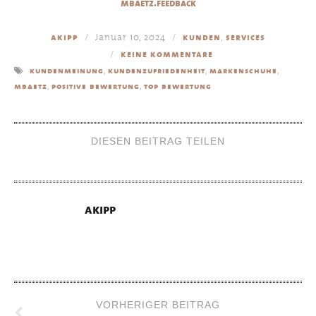
mbaetz.feedback
Januar 10, 2024
,
akipp
kunden
services
keine kommentare
,
,
,
kundenmeinung
kundenzufriedenheit
markenschuhe
,
,
mbaetz
positive bewertung
top bewertung
DIESEN BEITRAG TEILEN
akipp
VORHERIGER BEITRAG