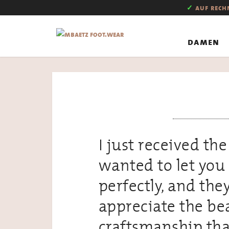
✓
auf rec
damen
I just received the
wanted to let you
perfectly, and they
appreciate the be
craftsmanship tha