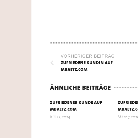
VORHERIGER BEITRAG
zufriedene kundin auf
mbaetz.com
ähnliche beiträge
zufriedener kunde auf
zufriede
mbaetz.com
mbaetz.
Juli 22, 2024
März 7, 202