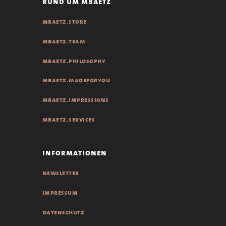
rund um mbaetz
mbaetz.store
mbaetz.team
mbaetz.philosophy
mbaetz.madeforyou
mbaetz.impressions
mbaetz.services
informationen
newsletter
impressum
datenschutz