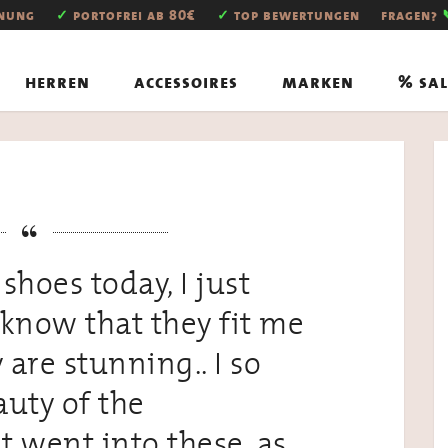
hnung
✓
portofrei ab 80€
✓
top bewertungen
fragen?
herren
accessoires
marken
% sal
 shoes today, I just
 know that they fit me
 are stunning.. I so
auty of the
t went into these, as