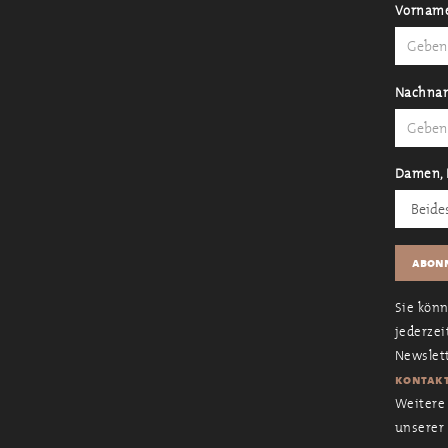
Vornam
Nachna
Damen, 
Sie kön
jederzei
Newslett
kontakt
Weitere 
unserer