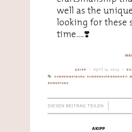
well as the unique
looking for these 
time....❣️
mba
April 14, 2024
akipp
ku
,
,
kundenmeinung
kundenzufriedenheit
m
bewertung
DIESEN BEITRAG TEILEN
akipp