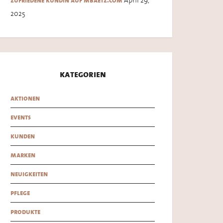
zufriedene kundin auf mbaetz.com
2025
kategorien
aktionen
events
kunden
marken
neuigkeiten
pflege
produkte