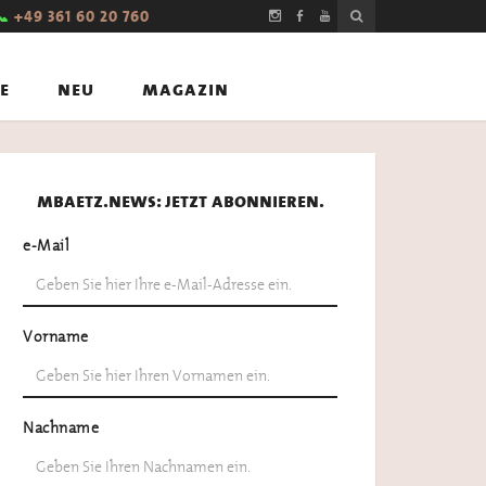
📞
+49 361 60 20 760
e
neu
magazin
mbaetz.news: jetzt abonnieren.
e-Mail
Vorname
Nachname