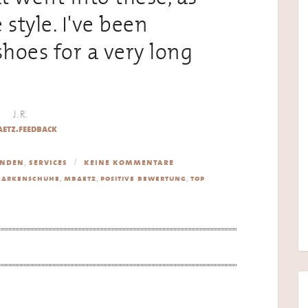
 style. I've been
shoes for a very long
J. R.
etz.feedback
,
nden
services
keine kommentare
,
,
,
arkenschuhe
mbaetz
positive bewertung
top