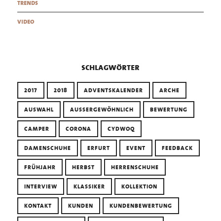
trends
video
schlagwörter
2017
2018
ADVENTSKALENDER
ARCHE
AUSWAHL
AUSSERGEWÖHNLICH
BEWERTUNG
CAMPER
CORONA
CYDWOQ
DAMENSCHUHE
ERFURT
EVENT
FEEDBACK
FRÜHJAHR
HERBST
HERRENSCHUHE
INTERVIEW
KLASSIKER
KOLLEKTION
KONTAKT
KUNDEN
KUNDENBEWERTUNG