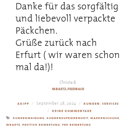
Danke für das sorgfältig
und liebevoll verpackte
Päckchen.
Grüße zurück nach
Erfurt ( wir waren schon
mal da!)!
Christa B.
mbaetz.feedback
September 28, 2024
,
akipp
kunden
services
keine kommentare
,
,
,
kundenmeinung
kundenzufriedenheit
markenschuhe
,
,
mbaetz
positive bewertung
top bewertung