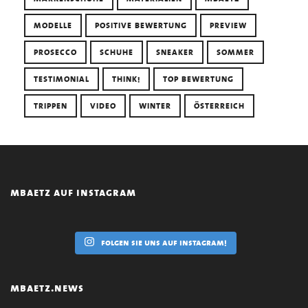
MODELLE
POSITIVE BEWERTUNG
PREVIEW
PROSECCO
SCHUHE
SNEAKER
SOMMER
TESTIMONIAL
THINK!
TOP BEWERTUNG
TRIPPEN
VIDEO
WINTER
ÖSTERREICH
mbaetz auf instagram
folgen sie uns auf instagram!
mbaetz.news