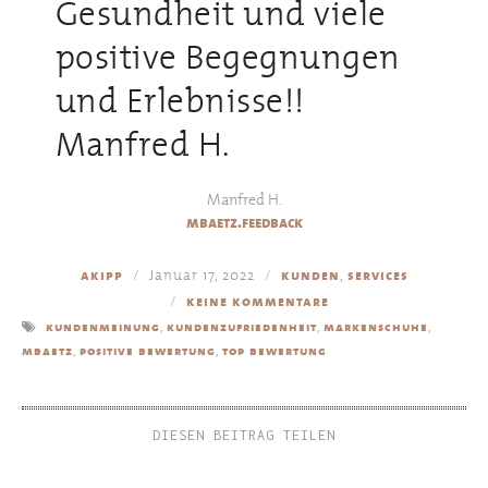
Gesundheit und viele
positive Begegnungen
und Erlebnisse!!
Manfred H.
Manfred H.
mbaetz.feedback
Januar 17, 2022
,
akipp
kunden
services
keine kommentare
,
,
,
kundenmeinung
kundenzufriedenheit
markenschuhe
,
,
mbaetz
positive bewertung
top bewertung
DIESEN BEITRAG TEILEN