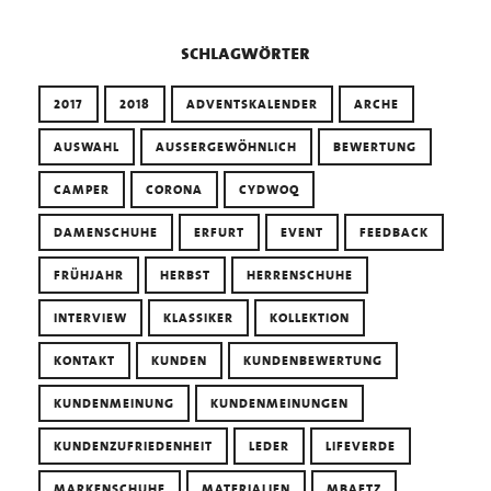
schlagwörter
2017
2018
ADVENTSKALENDER
ARCHE
AUSWAHL
AUSSERGEWÖHNLICH
BEWERTUNG
CAMPER
CORONA
CYDWOQ
DAMENSCHUHE
ERFURT
EVENT
FEEDBACK
FRÜHJAHR
HERBST
HERRENSCHUHE
INTERVIEW
KLASSIKER
KOLLEKTION
KONTAKT
KUNDEN
KUNDENBEWERTUNG
KUNDENMEINUNG
KUNDENMEINUNGEN
KUNDENZUFRIEDENHEIT
LEDER
LIFEVERDE
MARKENSCHUHE
MATERIALIEN
MBAETZ