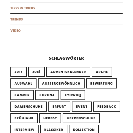
tipps & tricks
trends
video
schlagwörter
2017
2018
ADVENTSKALENDER
ARCHE
AUSWAHL
AUSSERGEWÖHNLICH
BEWERTUNG
CAMPER
CORONA
CYDWOQ
DAMENSCHUHE
ERFURT
EVENT
FEEDBACK
FRÜHJAHR
HERBST
HERRENSCHUHE
INTERVIEW
KLASSIKER
KOLLEKTION