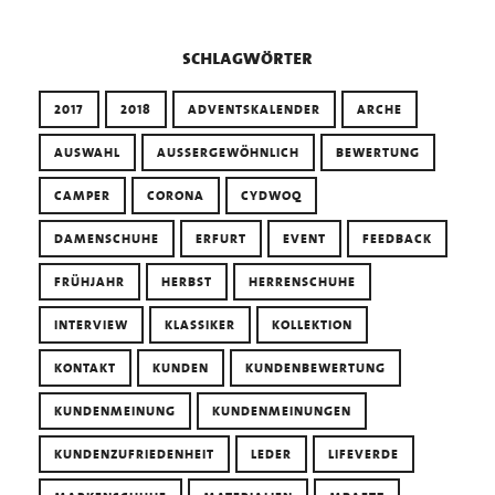
schlagwörter
2017
2018
ADVENTSKALENDER
ARCHE
AUSWAHL
AUSSERGEWÖHNLICH
BEWERTUNG
CAMPER
CORONA
CYDWOQ
DAMENSCHUHE
ERFURT
EVENT
FEEDBACK
FRÜHJAHR
HERBST
HERRENSCHUHE
INTERVIEW
KLASSIKER
KOLLEKTION
KONTAKT
KUNDEN
KUNDENBEWERTUNG
KUNDENMEINUNG
KUNDENMEINUNGEN
KUNDENZUFRIEDENHEIT
LEDER
LIFEVERDE