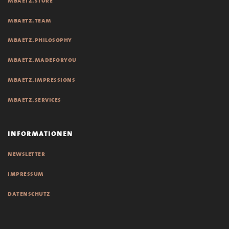
mbaetz.store
mbaetz.team
mbaetz.philosophy
mbaetz.madeforyou
mbaetz.impressions
mbaetz.services
informationen
newsletter
impressum
datenschutz