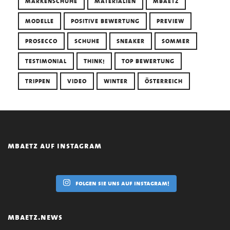
MARKENSCHUHE
MATERIALIEN
MBAETZ
MODELLE
POSITIVE BEWERTUNG
PREVIEW
PROSECCO
SCHUHE
SNEAKER
SOMMER
TESTIMONIAL
THINK!
TOP BEWERTUNG
TRIPPEN
VIDEO
WINTER
ÖSTERREICH
mbaetz auf instagram
folgen sie uns auf instagram!
mbaetz.news