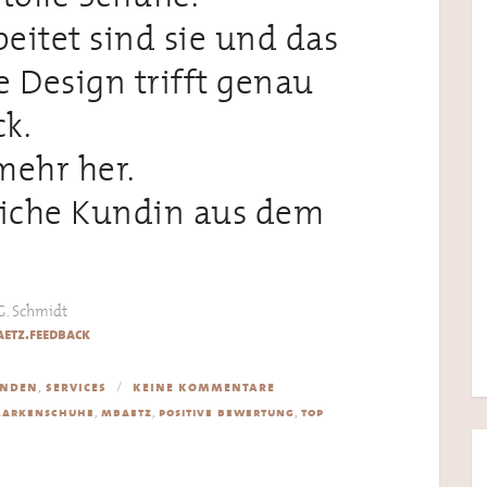
eitet sind sie und das
 Design trifft genau
k.
 mehr her.
liche Kundin aus dem
G. Schmidt
etz.feedback
,
nden
services
keine kommentare
,
,
,
arkenschuhe
mbaetz
positive bewertung
top