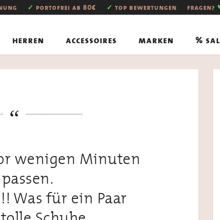
hnung
✓
portofrei ab 80€
✓
top bewertungen
fragen?
herren
accessoires
marken
% sal
vor wenigen Minuten
passen.
!!! Was für ein Paar
tolle Schuhe.