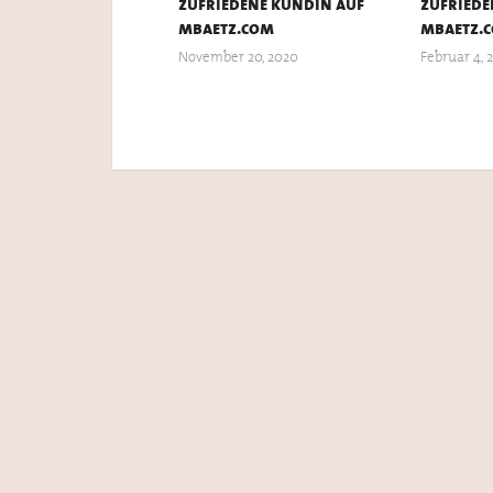
zufriedene kundin auf
zufriede
mbaetz.com
mbaetz.
November 20, 2020
Februar 4, 