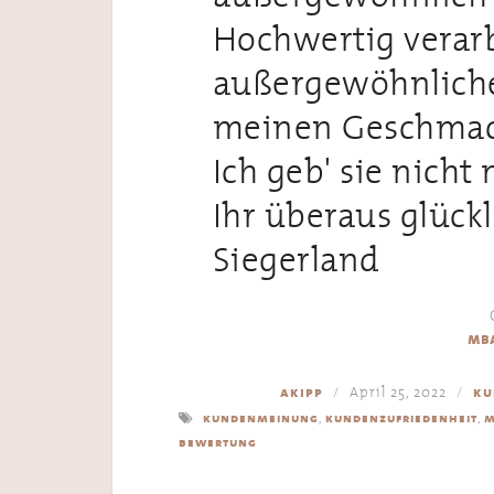
Hochwertig verarb
außergewöhnliche
meinen Geschmac
Ich geb' sie nicht
Ihr überaus glück
Siegerland
mba
April 25, 2022
akipp
ku
,
,
kundenmeinung
kundenzufriedenheit
m
bewertung