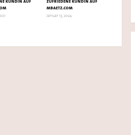
ne kundin auf
zufriedene kundin auf
com
mbaetz.com
2021
Januar 13, 2024