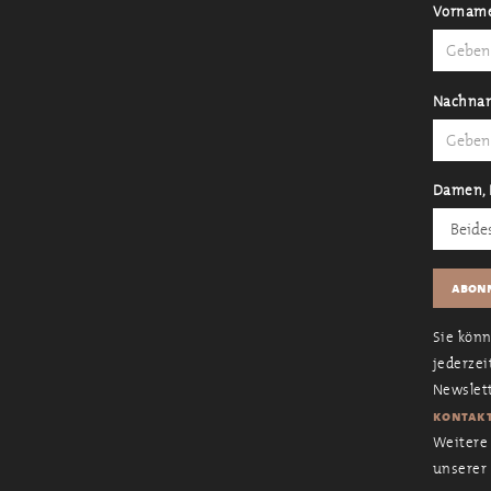
Vornam
Nachna
Damen, 
Sie kön
jederzei
Newslett
kontakt
Weitere 
unserer