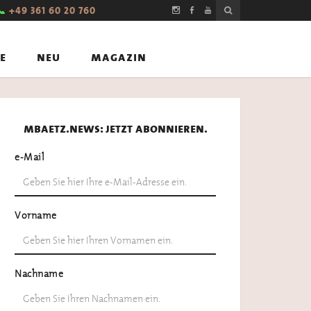
📞
+49 361 60 20 760
e
neu
magazin
mbaetz.news: jetzt abonnieren.
e-Mail
Vorname
Nachname