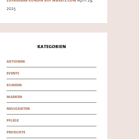
zufriedene kundin auf mbaetz.com
2025
kategorien
aktionen
events
kunden
marken
neuigkeiten
pflege
produkte