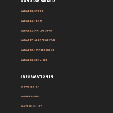
rund um mbaetz
mbaetz.store
mbaetz.team
mbaetz.philosophy
mbaetz.madeforyou
mbaetz.impressions
mbaetz.services
informationen
newsletter
impressum
datenschutz