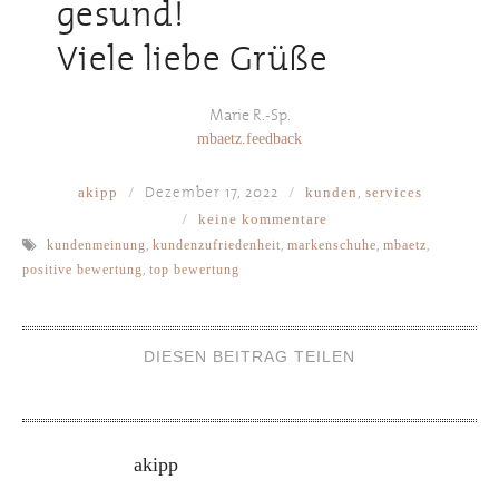
gesund!
Viele liebe Grüße
Marie R.-Sp.
mbaetz.feedback
Dezember 17, 2022
,
akipp
kunden
services
keine kommentare
,
,
,
,
kundenmeinung
kundenzufriedenheit
markenschuhe
mbaetz
,
positive bewertung
top bewertung
DIESEN BEITRAG TEILEN
akipp