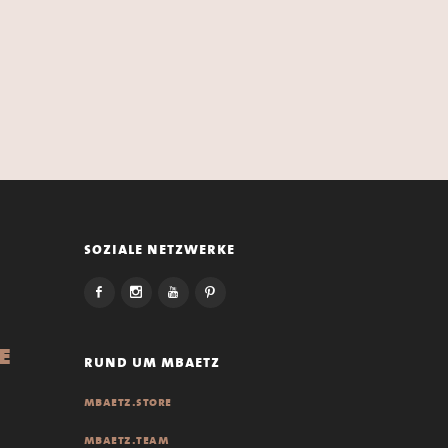
soziale netzwerke
e
rund um mbaetz
mbaetz.store
mbaetz.team