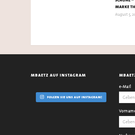
marke th
August 5, 2
mbaetz auf instagram
mbaet
e-Mail
folgen sie uns auf instagram!
Vornam