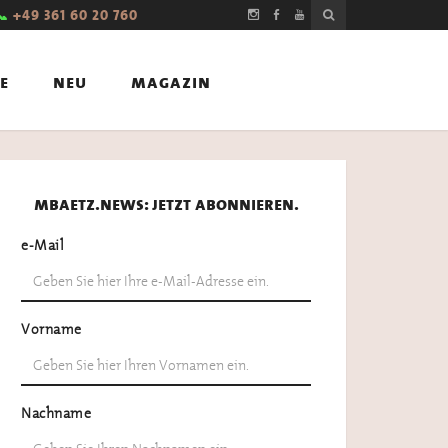
📞
+49 361 60 20 760
e
neu
magazin
mbaetz.news: jetzt abonnieren.
e-Mail
Vorname
Nachname