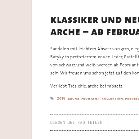
klassiker und n
arche – ab febru
Sandalen mit leichtem Absatz von 3cm, ele
Baryky in perforiertem neuen Leder, Pastel
von schwarz und weiß, werden ab Februar i
sein. Wir freuen uns schon jetzt auf den 
Verliebt. Très chic. arche bei mbaetz.
,
,
,
,
2018
arche
frühjahr
kollektion
previe
DIESEN BEITRAG TEILEN