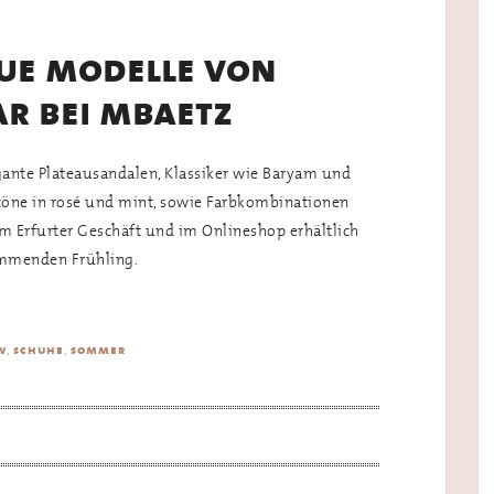
eue modelle von
ar bei mbaetz
gante Plateausandalen, Klassiker wie Baryam und
ltöne in rosé und mint, sowie Farbkombinationen
m Erfurter Geschäft und im Onlineshop erhältlich
kommenden Frühling.
,
,
w
schuhe
sommer