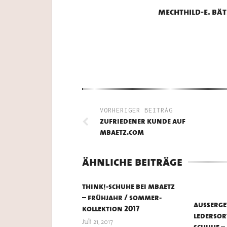
mechthild-e. bät
VORHERIGER BEITRAG
zufriedener kunde auf
mbaetz.com
ähnliche beiträge
think!-schuhe bei mbaetz
– frühjahr / sommer-
außerge
kollektion 2017
lederso
Juli 21, 2017
schuhe – 