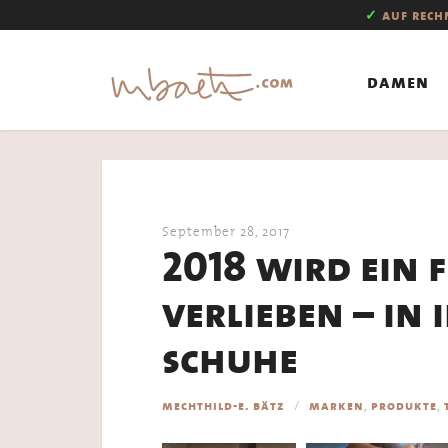
✓
auf rec
damen
September 28, 2017
2018 wird ein
verlieben – in
schuhe
,
,
mechthild-e. bätz
marken
produkte