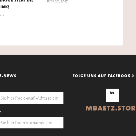
Juni 20, 2017
ink!
017
z.news
folge uns auf facebook >
mbaetz.stor
e