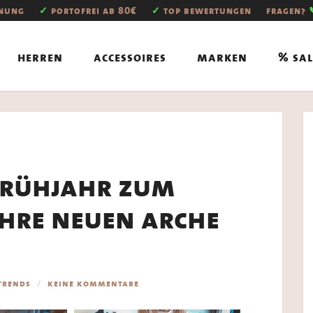
hnung
✓
portofrei ab 80€
✓
top bewertungen
fragen?
herren
accessoires
marken
% sal
 frühjahr zum
 ihre neuen arche
trends
keine kommentare