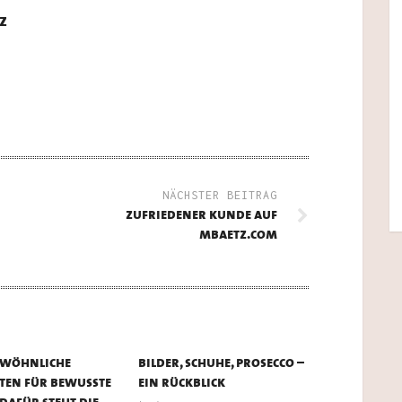
z
NÄCHSTER BEITRAG
zufriedener kunde auf
mbaetz.com
wöhnliche
bilder, schuhe, prosecco –
rten für bewußte
ein rückblick
dafür steht die